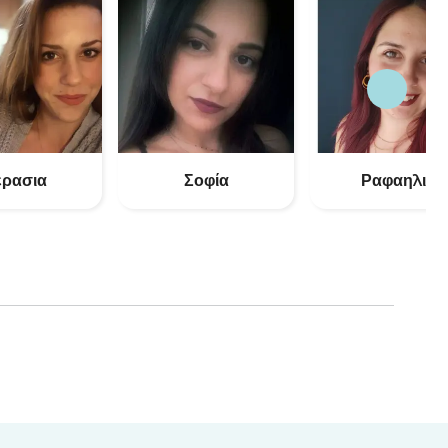
ερασια
Σοφία
Ραφαηλια