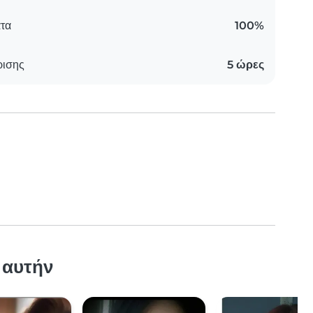
τα
100%
ρισης
5 ώρες
 αυτήν