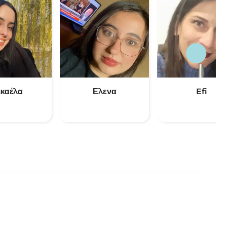
ικαέλα
Ελενα
Efi
(