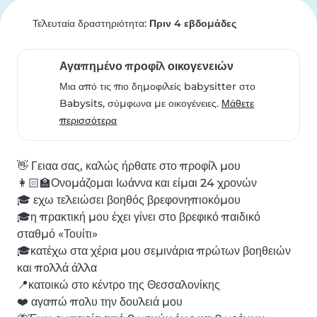
Τελευταία δραστηριότητα:
Πριν 4 εβδομάδες
Αγαπημένο προφίλ οικογενειών
Μια από τις πιο δημοφιλείς babysitter στο
Babysits, σύμφωνα με οικογένειες.
Μάθετε
περισσότερα
👋 Γειαα σας, καλώς ήρθατε στο προφίλ μου

👩🏻🏫Ονομάζομαι Ιωάννα και είμαι 24 χρονών

🎓 εχω τελειώσει βοηθός βρεφονηπιοκόμου

🎓η πρακτική μου έχει γίνει στο βρεφικό παιδικό 
σταθμό «Τουίτι»

🎓κατέχω στα χέρια μου σεμινάρια πρώτων βοηθειών 
και πολλά άλλα

📍κατοικώ στο κέντρο της Θεσσαλονίκης

❤️ αγαπώ πολυ την δουλειά μου
