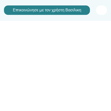
Επικοινώνησε με τον χρήστη Βασιλικη
Ελληνικά
Πώς λειτουργεί
Βοήθεια
Όροι & Απόρρητο
Τιμολόγηση
Στοιχεία εταιρείας
Babysits for Work
Όροι Κοινότητας
© Babysits B.V.