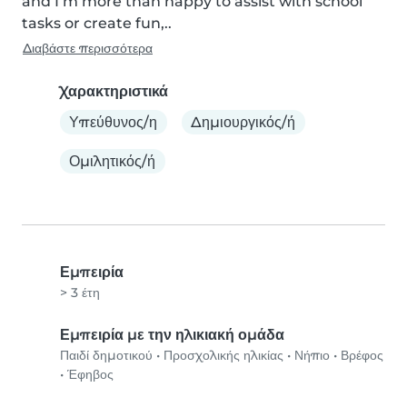
and I’m more than happy to assist with school 
tasks or create fun,..
Διαβάστε περισσότερα
Χαρακτηριστικά
Υπεύθυνος/η
Δημιουργικός/ή
Ομιλητικός/ή
Εμπειρία
> 3 έτη
Εμπειρία με την ηλικιακή ομάδα
Παιδί δημοτικού
•
Προσχολικής ηλικίας
•
Νήπιο
•
Βρέφος
•
Έφηβος