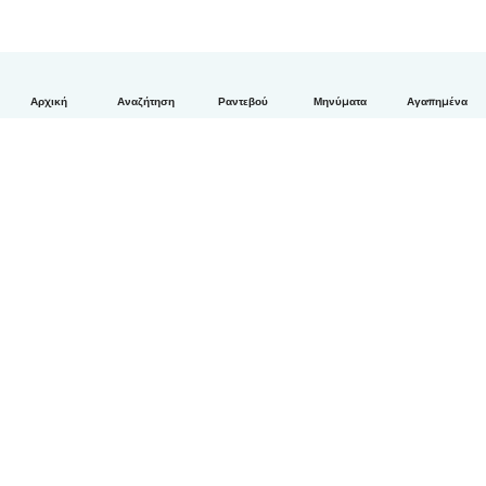
Αρχική
Αναζήτηση
Ραντεβού
Μηνύματα
Αγαπημένα
Ελληνικά
Πώς λειτουργεί
Βοήθεια
Όροι & Απόρρητο
Τιμολόγηση
Στοιχεία εταιρείας
Babysits for Work
Όροι Κοινότητας
© Babysits B.V.