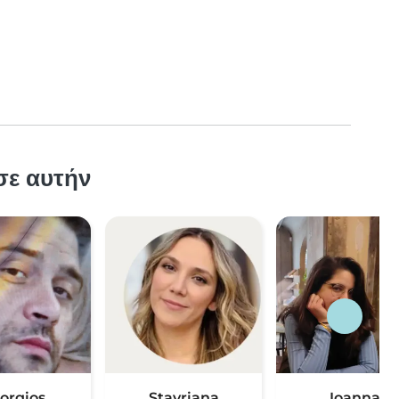
σε αυτήν
orgios
Stavriana
Ioanna